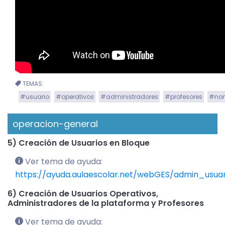
TEMAS:
#usuario
#operativos
#administradores
#profesores
#no
operacion-general
5) Creación de Usuarios en Bloque
Ver tema de ayuda:
https://ayuda.aulaescolar.net/webGES/admin_usua
6) Creación de Usuarios Operativos,
Administradores de la plataforma y Profesores
Ver tema de ayuda: