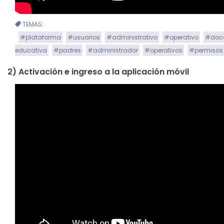
TEMAS:
#plataforma
#usuarios
#administrativo
#operativo
#doc
educativa
#padres
#administrador
#operativos
#permisos
2) Activación e ingreso a la aplicación móvil