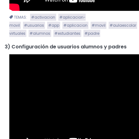
TEMAS:
#activacion
#aplicacion-
movil
#usuarios
#app
#aplicacion
#movil
#aulaescolar
virtuales
#alumnos
#estudiantes
#padre
3) Configuración de usuarios alumnos y padres